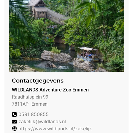
Contactgegevens
WILDLANDS Adventure Zoo Emmen
Raadhuisplein 99
7811AP
Emmen
0591 850855
zakelijk@wildlands.nl
https://www.wildlands.nl/zakelijk