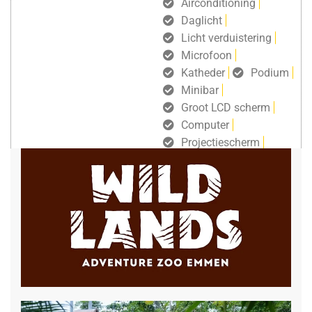
Airconditioning
Daglicht
Licht verduistering
Microfoon
Katheder
Podium
Minibar
Groot LCD scherm
Computer
Projectiescherm
gratis draadloos internet