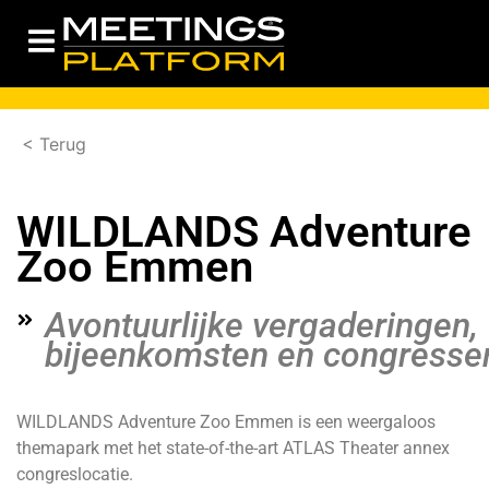
< Terug
WILDLANDS Adventure
Zoo Emmen
Avontuurlijke vergaderingen,
bijeenkomsten en congresse
WILDLANDS Adventure Zoo Emmen is een weergaloos
themapark met het state-of-the-art ATLAS Theater annex
congreslocatie.