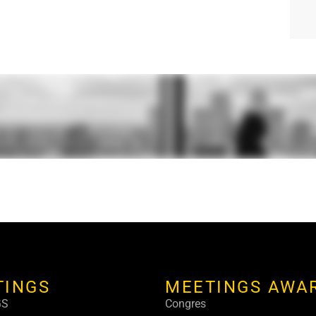
TINGS
MEETINGS AWA
GS
Congres