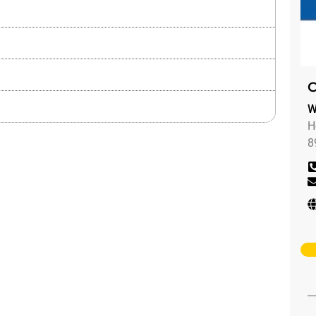
C
W
H
8