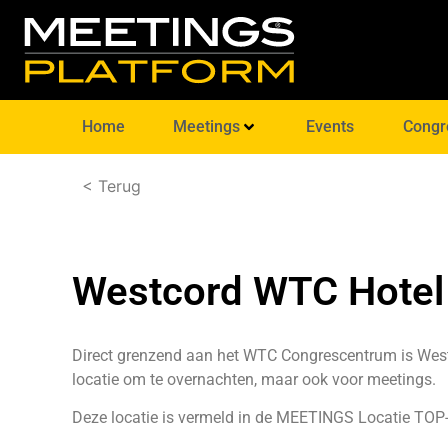
Home
Meetings
Events
Congr
< Terug
Westcord WTC Hotel
Direct grenzend aan het WTC Congrescentrum is West
locatie om te overnachten, maar ook voor meetings.
Deze locatie is vermeld in de MEETINGS Locatie TOP