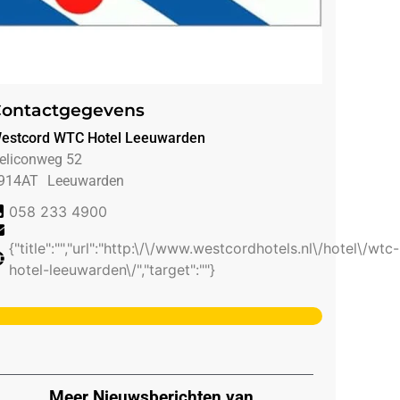
ontactgegevens
estcord WTC Hotel Leeuwarden
eliconweg 52
914AT
Leeuwarden
058 233 4900
{"title":"","url":"http:\/\/www.westcordhotels.nl\/hotel\/wtc-
hotel-leeuwarden\/","target":""}
Meer Nieuwsberichten van