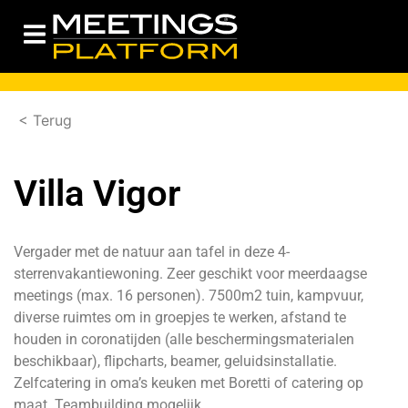
< Terug
Villa Vigor
Vergader met de natuur aan tafel in deze 4-
sterrenvakantiewoning. Zeer geschikt voor meerdaagse
meetings (max. 16 personen). 7500m2 tuin, kampvuur,
diverse ruimtes om in groepjes te werken, afstand te
houden in coronatijden (alle beschermingsmaterialen
beschikbaar), flipcharts, beamer, geluidsinstallatie.
Zelfcatering in oma’s keuken met Boretti of catering op
maat. Teambuilding mogelijk.