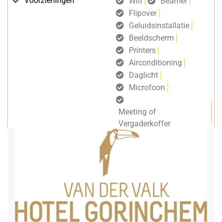
Voorzieningen
Wifi
Beamer
Flipover
Geluidsinstallatie
Beeldscherm
Printers
Airconditioning
Daglicht
Microfoon
Meeting of
Vergaderkoffer
gratis draadloos internet