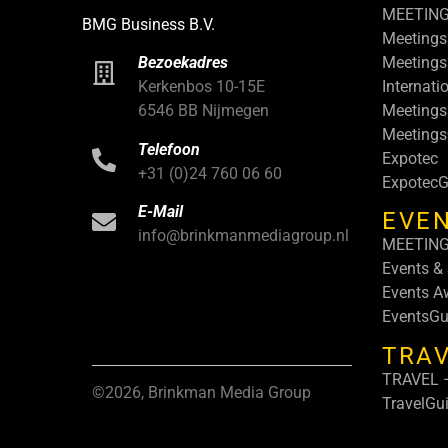
MEETIN
BMG Business B.V.
Meetings
Meetings
Bezoekadres
Internati
Kerkenbos 10-15E
Meetings
6546 BB Nijmegen
Meeting
Telefoon
Expotec
+31 (0)24 760 06 60
ExpotecG
E-Mail
EVEN
info@brinkmanmediagroup.nl
MEETIN
Events &
Events A
EventsGu
TRA
TRAVEL –
©2026, Brinkman Media Group
TravelGu