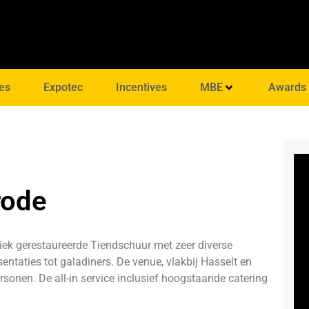
es
Expotec
Incentives
MBE
Awards
rode
tiek gerestaureerde Tiendschuur met zeer diverse
ntaties tot galadiners. De venue, vlakbij Hasselt en
sonen. De all-in service inclusief hoogstaande catering