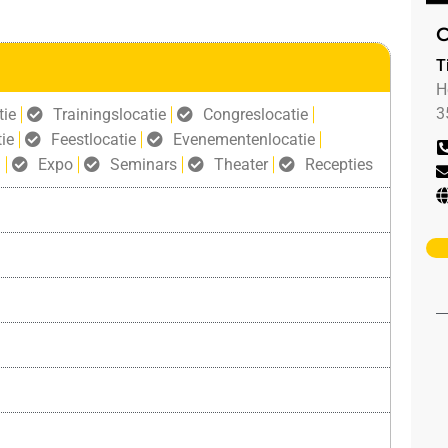
C
T
H
3
tie
Trainingslocatie
Congreslocatie
ie
Feestlocatie
Evenementenlocatie
g
Expo
Seminars
Theater
Recepties