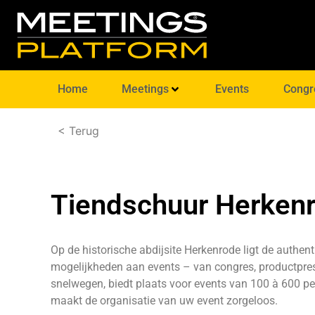
Home
Meetings
Events
Congr
< Terug
Tiendschuur Herken
Op de historische abdijsite Herkenrode ligt de authen
mogelijkheden aan events – van congres, productprese
snelwegen, biedt plaats voor events van 100 à 600 per
maakt de organisatie van uw event zorgeloos.