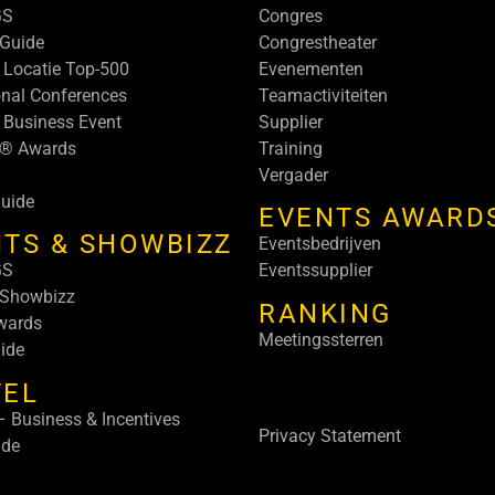
GS
Congres
Guide
Congrestheater
 Locatie Top-500
Evenementen
onal Conferences
Teamactiviteiten
 Business Event
Supplier
s® Awards
Training
Vergader
uide
EVENTS AWARD
TS & SHOWBIZZ
Eventsbedrijven
GS
Eventssupplier
 Showbizz
RANKING
wards
Meetingssterren
ide
VEL
 Business & Incentives
Privacy Statement
ide