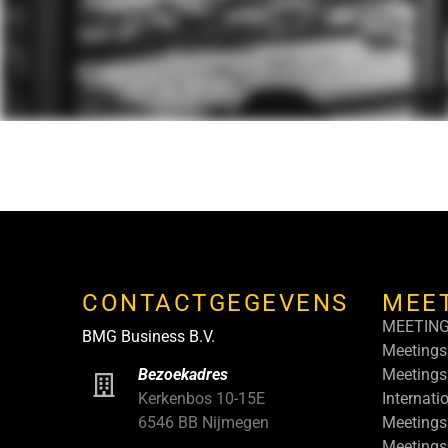
CONTACTGEGEVENS
MEE
MEETIN
BMG Business B.V.
Meetings
Meetings
Bezoekadres
Internati
Kerkenbos 10-15E
Meetings
6546 BB Nijmegen
Meeting