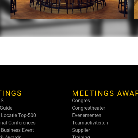
TINGS
MEETINGS AWA
GS
Congres
Guide
Congrestheater
 Locatie Top-500
Evenementen
onal Conferences
Teamactiviteiten
 Business Event
Supplier
s® Awards
Training