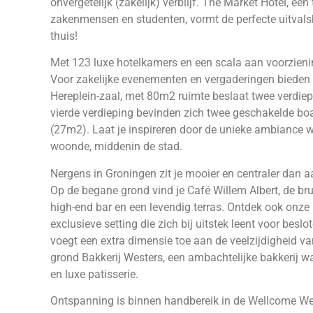
onvergetelijk (zakelijk) verblijf. The Market Hotel, e
zakenmensen en studenten, vormt de perfecte uitvals
thuis!
Met 123 luxe hotelkamers en een scala aan voorzienin
Voor zakelijke evenementen en vergaderingen bieden 
Hereplein-zaal, met 80m2 ruimte beslaat twee verdiepin
vierde verdieping bevinden zich twee geschakelde b
(27m2). Laat je inspireren door de unieke ambiance wa
woonde, middenin de stad.
Nergens in Groningen zit je mooier en centraler dan aa
Op de begane grond vind je Café Willem Albert, de b
high-end bar en een levendig terras. Ontdek ook onze 
exclusieve setting die zich bij uitstek leent voor bes
voegt een extra dimensie toe aan de veelzijdigheid va
grond Bakkerij Westers, een ambachtelijke bakkerij waa
en luxe patisserie.
Ontspanning is binnen handbereik in de Wellcome Wel