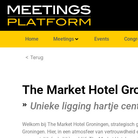
Home
Meetings
Events
Congr
< Terug
The Market Hotel Gr
Unieke ligging hartje ce
Welkom bij The Market Hotel Groningen, strategisch 
Groningen. Hier, in een atmosfeer van vertrouwdheid en