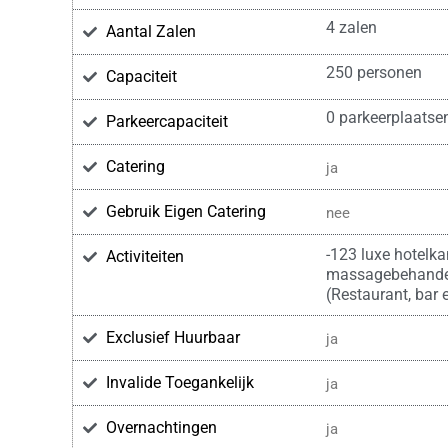
4 zalen
Aantal Zalen
250 personen
Capaciteit
0 parkeerplaatse
Parkeercapaciteit
Catering
ja
Gebruik Eigen Catering
nee
-123 luxe hotelk
Activiteiten
massagebehandeli
(Restaurant, bar 
Exclusief Huurbaar
ja
Invalide Toegankelijk
ja
Overnachtingen
ja