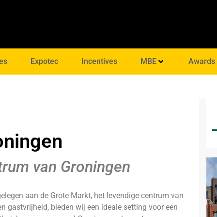
es
Expotec
Incentives
MBE
Awards
oningen
ntrum van Groningen
gelegen aan de Grote Markt, het levendige centrum van
 gastvrijheid, bieden wij een ideale setting voor een