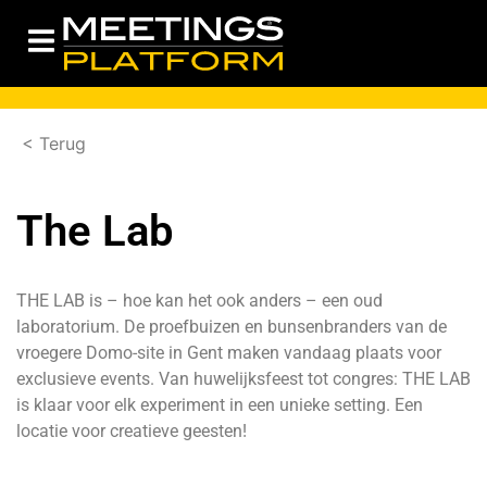
< Terug
The Lab
THE LAB is – hoe kan het ook anders – een oud
laboratorium. De proefbuizen en bunsenbranders van de
vroegere Domo-site in Gent maken vandaag plaats voor
exclusieve events. Van huwelijksfeest tot congres: THE LAB
is klaar voor elk experiment in een unieke setting. Een
locatie voor creatieve geesten!