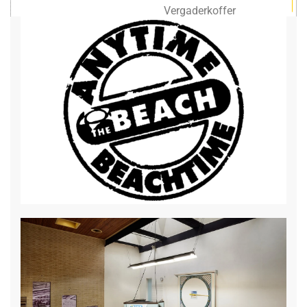
Vergaderkoffer
Groot LCD scherm
Projectiescherm