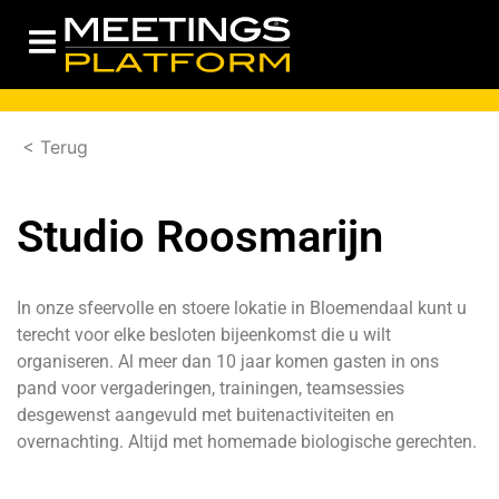
< Terug
Studio Roosmarijn
In onze sfeervolle en stoere lokatie in Bloemendaal kunt u
terecht voor elke besloten bijeenkomst die u wilt
organiseren. Al meer dan 10 jaar komen gasten in ons
pand voor vergaderingen, trainingen, teamsessies
desgewenst aangevuld met buitenactiviteiten en
overnachting. Altijd met homemade biologische gerechten.