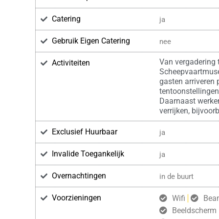
Catering
ja
Gebruik Eigen Catering
nee
Van vergadering to
Activiteiten
Scheepvaartmuse
gasten arriveren 
tentoonstellingen
Daarnaast werken
verrijken, bijvoo
Exclusief Huurbaar
ja
Invalide Toegankelijk
ja
Overnachtingen
in de buurt
Voorzieningen
Wifi
Bea
Beeldscherm