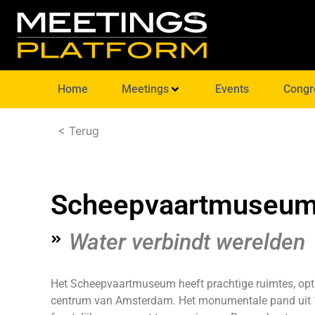
Home
Meetings
Events
Congr
< Terug
Scheepvaartmuseu
Water verbindt werelden
Het Scheepvaartmuseum heeft prachtige ruimtes, optim
centrum van Amsterdam. Het monumentale pand uit 165