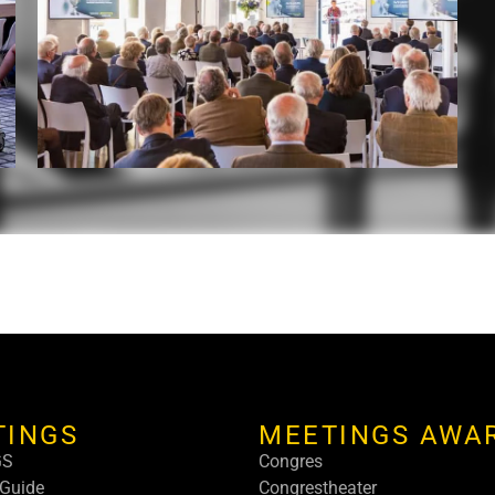
TINGS
MEETINGS AWA
GS
Congres
Guide
Congrestheater