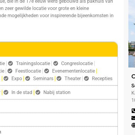
nue, die in de 17e eeuw werd gebouwd als pakhuis van
en zeer gewilde locatie voor grote en kleine
nde mogelijkheden voor inspirerende bijeenkomsten in
tie
Trainingslocatie
Congreslocatie
ie
Feestlocatie
Evenementenlocatie
C
g
Expo
Seminars
Theater
Recepties
S
r
In de stad
Nabij station
K
1
n