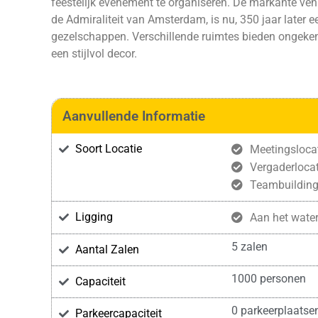
feestelijk evenement te organiseren. De markante ve
de Admiraliteit van Amsterdam, is nu, 350 jaar later e
gezelschappen. Verschillende ruimtes bieden ongeke
een stijlvol decor.
Aanvullende Informatie
Soort Locatie
Meetingsloca
Vergaderlocat
Teambuildin
Ligging
Aan het wate
5 zalen
Aantal Zalen
1000 personen
Capaciteit
0 parkeerplaatse
Parkeercapaciteit