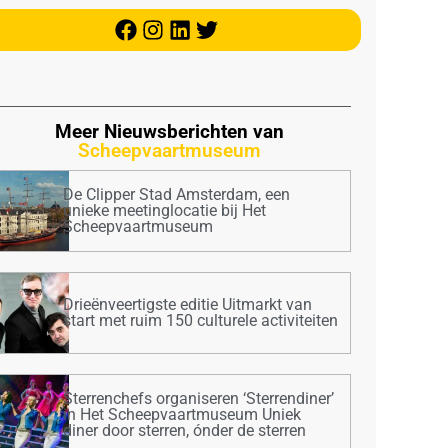
Meer Nieuwsberichten van
Scheepvaartmuseum
De Clipper Stad Amsterdam, een
unieke meetinglocatie bij Het
Scheepvaartmuseum
Drieënveertigste editie Uitmarkt van
start met ruim 150 culturele activiteiten
Sterrenchefs organiseren ‘Sterrendiner’
in Het Scheepvaartmuseum Uniek
diner door sterren, ónder de sterren