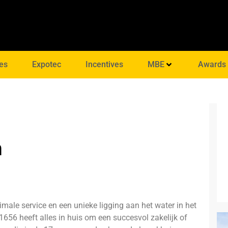
es
Expotec
Incentives
MBE
Awards
m
ale service en een unieke ligging aan het water in het
6 heeft alles in huis om een succesvol zakelijk of