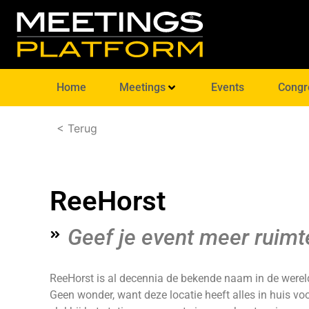
Home
Meetings
Events
Congr
< Terug
ReeHorst
Geef je event meer ruimt
ReeHorst is al decennia de bekende naam in de were
Geen wonder, want deze locatie heeft alles in huis vo