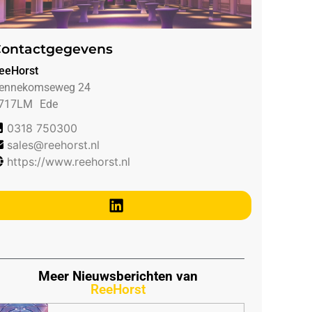
ontactgegevens
eeHorst
ennekomseweg 24
717LM
Ede
0318 750300
sales@reehorst.nl
https://www.reehorst.nl
Meer Nieuwsberichten van
ReeHorst