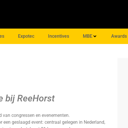
es
Expotec
Incentives
MBE
Awards
e bij ReeHorst
ld van congressen en evenementen.
or een geslaagd event: centraal gelegen in Nederland,