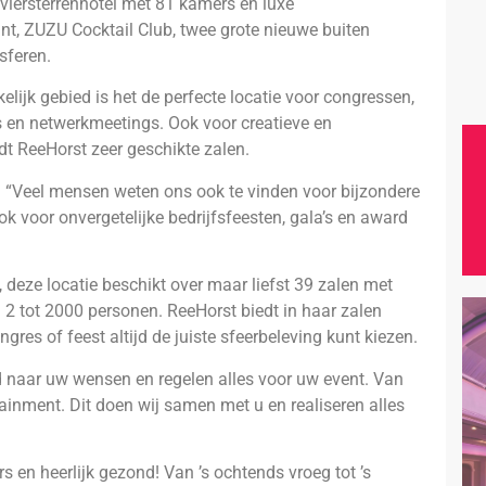
n viersterrenhotel met 81 kamers en luxe
ant, ZUZU Cocktail Club, twee grote nieuwe buiten
sferen.
lijk gebied is het de perfecte locatie voor congressen,
es en netwerkmeetings. Ook voor creatieve en
dt ReeHorst zeer geschikte zalen.
e. “Veel mensen weten ons ook te vinden voor bijzondere
ok voor onvergetelijke bedrijfsfeesten, gala’s en award
, deze locatie beschikt over maar liefst 39 zalen met
 2 tot 2000 personen. ReeHorst biedt in haar zalen
ngres of feest altijd de juiste sfeerbeleving kunt kiezen.
oed naar uw wensen en regelen alles voor uw event. Van
rtainment. Dit doen wij samen met u en realiseren alles
 en heerlijk gezond! Van ’s ochtends vroeg tot ’s