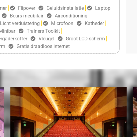
mer
Flipover
Geluidsinstallatie
Laptop
Beurs meubilair
Airconditioning
Licht verduistering
Microfoon
Katheder
Minibar
Trainers Toolkit
rgaderkoffer
Vleugel
Groot LCD scherm
erm
Gratis draadloos internet