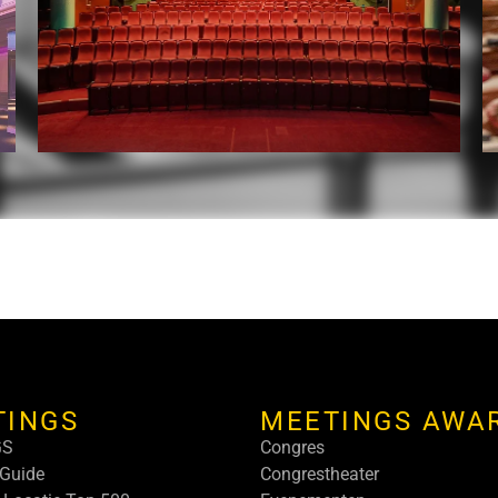
TINGS
MEETINGS AWA
GS
Congres
Guide
Congrestheater