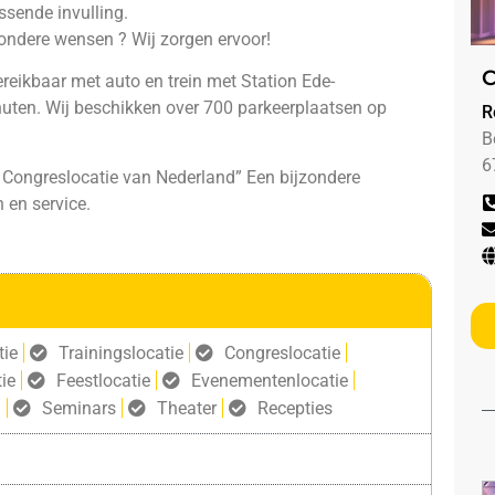
ssende invulling.
ondere wensen ? Wij zorgen ervoor!
C
ereikbaar met auto en trein met Station Ede-
ten. Wij beschikken over 700 parkeerplaatsen op
R
B
6
 Congreslocatie van Nederland” Een bijzondere
 en service.
tie
Trainingslocatie
Congreslocatie
ie
Feestlocatie
Evenementenlocatie
g
Seminars
Theater
Recepties