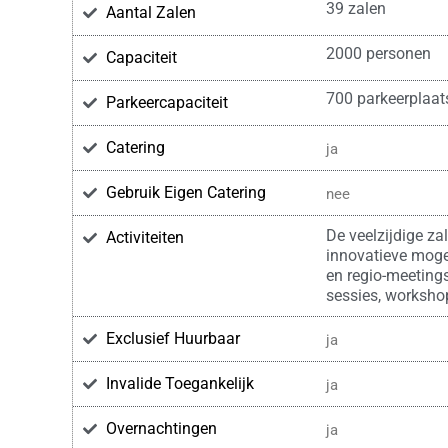
39 zalen
Aantal Zalen
2000 personen
Capaciteit
700 parkeerplaat
Parkeercapaciteit
Catering
ja
Gebruik Eigen Catering
nee
De veelzijdige za
Activiteiten
innovatieve mogel
en regio-meetings
sessies, workshop
Exclusief Huurbaar
ja
Invalide Toegankelijk
ja
Overnachtingen
ja