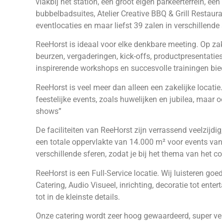
vlakbij het station, een groot eigen parkeerterrein, ee
bubbelbadsuites, Atelier Creative BBQ & Grill Restaur
eventlocaties en maar liefst 39 zalen in verschillende 
ReeHorst is ideaal voor elke denkbare meeting. Op zake
beurzen, vergaderingen, kick-offs, productpresentati
inspirerende workshops en succesvolle trainingen bie
ReeHorst is veel meer dan alleen een zakelijke locati
feestelijke events, zoals huwelijken en jubilea, maar o
shows”
De faciliteiten van ReeHorst zijn verrassend veelzijdig
een totale oppervlakte van 14.000 m² voor events van
verschillende sferen, zodat je bij het thema van het co
ReeHorst is een Full-Service locatie. Wij luisteren g
Catering, Audio Visueel, inrichting, decoratie tot ente
tot in de kleinste details.
Onze catering wordt zeer hoog gewaardeerd, super vers