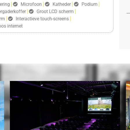
ering
Microfoon
Katheder
Podium
rgaderkoffer
Groot LCD scherm
erm
Interactieve touch-screens
oos internet