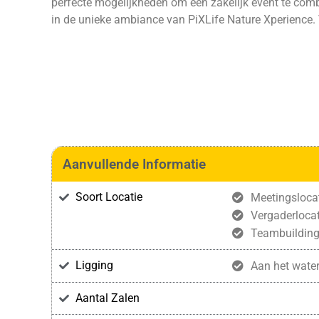
perfecte mogelijkheden om een zakelijk event te combi
in de unieke ambiance van PiXLife Nature Xperience. V
Aanvullende Informatie
Soort Locatie
Meetingsloca
Vergaderlocat
Teambuildin
Ligging
Aan het wate
Aantal Zalen