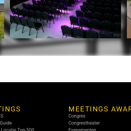
TINGS
MEETINGS AWA
GS
Congres
Guide
Congrestheater
 Locatie Top-500
Evenementen