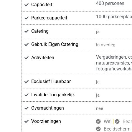
400 personen
Capaciteit
1000 parkeerplaa
Parkeercapaciteit
Catering
ja
Gebruik Eigen Catering
in overleg
Vergaderingen, c
Activiteiten
natuurexcursies,
fotografieworksho
Exclusief Huurbaar
ja
Invalide Toegankelijk
ja
Overnachtingen
nee
Voorzieningen
Wifi
Bea
Beeldscherm