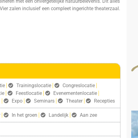
neren met een onvergetelijke natuurbelevenis. Dit alles
ier zalen inclusief een compleet ingerichte theaterzaal.
tie
Trainingslocatie
Congreslocatie
ie
Feestlocatie
Evenementenlocatie
g
Expo
Seminars
Theater
Recepties
r
In het groen
Landelijk
Aan zee