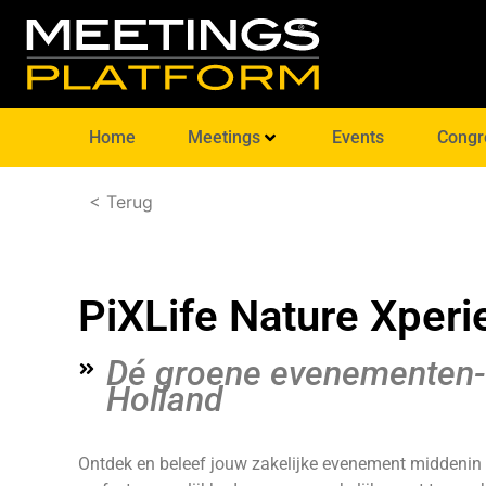
Home
Meetings
Events
Congr
< Terug
PiXLife Nature Xperi
Dé groene evenementen- 
Holland
Ontdek en beleef jouw zakelijke evenement middenin