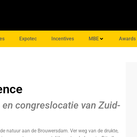
es
Expotec
Incentives
MBE
Awards
ence
en congreslocatie van Zuid-
 de natuur aan de Brouwersdam. Ver weg van de drukte,