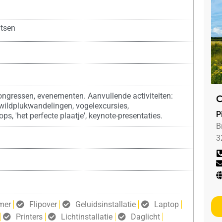
tsen
ongressen, evenementen. Aanvullende activiteiten:
C
 wildplukwandelingen, vogelexcursies,
P
ps, 'het perfecte plaatje', keynote-presentaties.
B
3
mer
Flipover
Geluidsinstallatie
Laptop
Printers
Lichtinstallatie
Daglicht