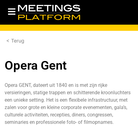
< Terug
Opera Gent
Opera GENT, dateert uit 1840 en is met zijn rijke
versieringen, statige trappen en schitterende kroonluchters
een unieke setting. Het is een flexibele infrastructuur, met
zalen voor grote en kleine corporate evenementen, gala’s,
culturele activiteiten, recepties, diners, congressen,
seminaries en professionele foto- of filmopnames.