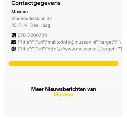
Contactgegevens
Museon
Stadhouderslaan 37
2517HV
Den Haag
070-7200720
{"title":"","url":"mailto:info@museon.nl","target":""}
{"title":"","url":"http:\/\/www.museon.nl","target":""}
Meer Nieuwsberichten van
Museon