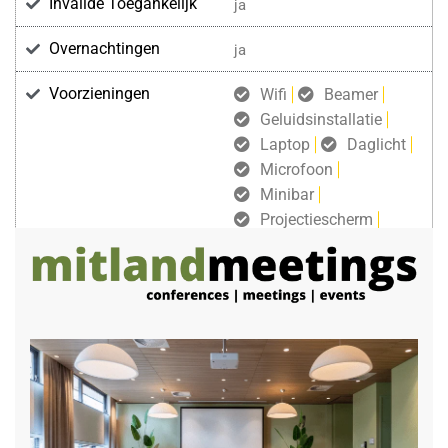
Invalide Toegankelijk
ja
Overnachtingen
ja
Voorzieningen
Wifi
Beamer
Geluidsinstallatie
Laptop
Daglicht
Microfoon
Minibar
Projectiescherm
gratis draadloos internet