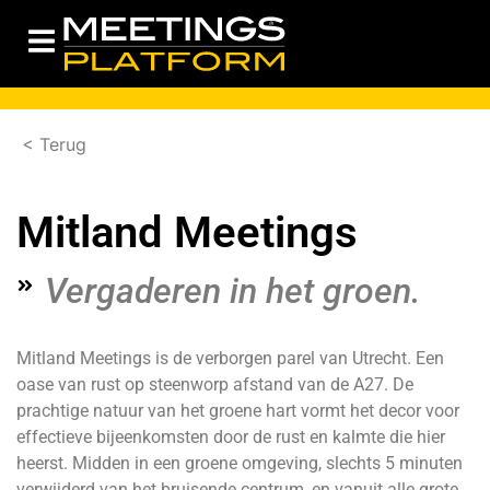
< Terug
Mitland Meetings
Vergaderen in het groen.
Mitland Meetings is de verborgen parel van Utrecht. Een
oase van rust op steenworp afstand van de A27. De
prachtige natuur van het groene hart vormt het decor voor
effectieve bijeenkomsten door de rust en kalmte die hier
heerst. Midden in een groene omgeving, slechts 5 minuten
verwijderd van het bruisende centrum, en vanuit alle grote