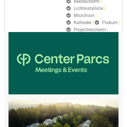
Beeldscherm
Lichtinstallatie
Microfoon
Katheder
Podium
Projectiescherm
Gratis draadloos internet