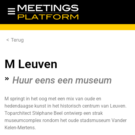
< Terug
M Leuven
Huur eens een museum
M springt in het oog met een mix van oude en
hedendaagse kunst in het historisch centrum van Leuven.
Toparchitect Stéphane Beel ontwierp een strak
museumcomplex rondom het oude stadsmuseum Vander
Kelen-Mertens.