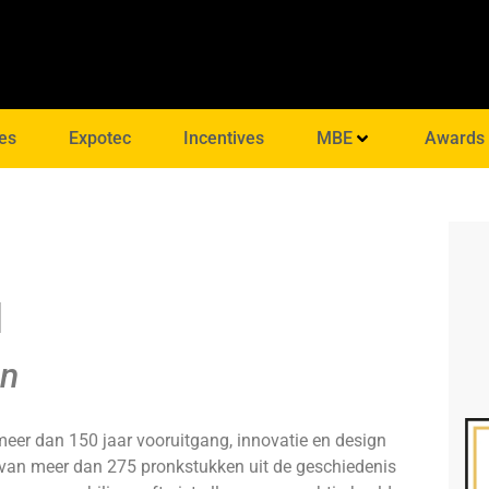
es
Expotec
Incentives
MBE
Awards
M
en
er dan 150 jaar vooruitgang, innovatie en design
e van meer dan 275 pronkstukken uit de geschiedenis