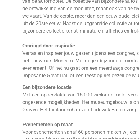
van de automobiel. De collectie van bijzondere auto’s
de ontwikkeling van de mobiliteit, maar ook van de 
welvaart. Van de eerste, meer dan een eeuw oude, el
uit de 20ste eeuw. Naast de uitgebreide collectie 
bijzondere collectie kunst, miniaturen, affiches en tro
Omringd door inspiratie
Verras en inspireer jouw gasten tijdens een congres,
het Louwman Museum. Met negen bijzondere ruimtes b
evenement. Of het nu gaat om een meerdaags congres 
imposante Great Hall of een feest op het gezellige M
Een bijzondere locatie
Met een oppervlakte van 16.000 vierkante meter ver
ongekende mogelijkheden. Het museumgebouw is ont
Graves. Het tuinlandschap van Lodewijk Baljon zorgt
Evenementen op maat
Voor evenementen vanaf 60 personen maken wij een 