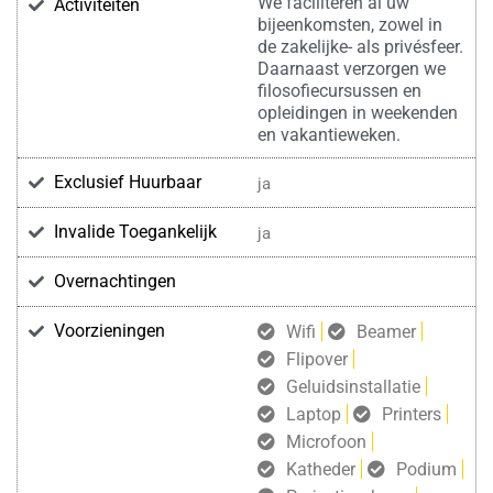
We faciliteren al uw
Activiteiten
bijeenkomsten, zowel in
de zakelijke- als privésfeer.
Daarnaast verzorgen we
filosofiecursussen en
opleidingen in weekenden
en vakantieweken.
Exclusief Huurbaar
ja
Invalide Toegankelijk
ja
Overnachtingen
Voorzieningen
Wifi
Beamer
Flipover
Geluidsinstallatie
Laptop
Printers
Microfoon
Katheder
Podium