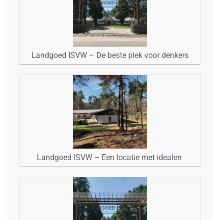
Landgoed ISVW – De beste plek voor denkers
Landgoed ISVW – Een locatie met idealen