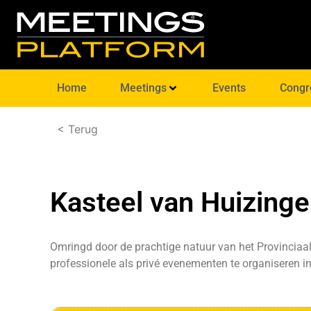
Home
Meetings
Events
Congr
< Terug
Kasteel van Huizing
Omringd door de prachtige natuur van het Provinciaal 
professionele als privé evenementen te organiseren in 