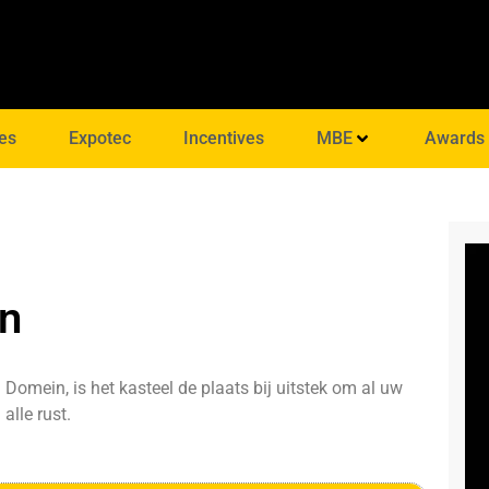
es
Expotec
Incentives
MBE
Awards
en
Domein, is het kasteel de plaats bij uitstek om al uw
alle rust.