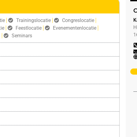
C
K
tie
Trainingslocatie
Congreslocatie
H
ie
Feestlocatie
Evenementenlocatie
1
g
Seminars