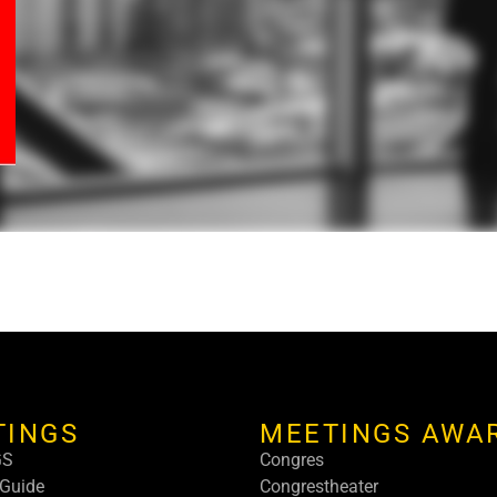
TINGS
MEETINGS AWA
GS
Congres
Guide
Congrestheater