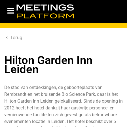
< Terug
Hilton Garden Inn
Leiden
De stad van ontdekkingen, de geboorteplaats van
Rembrandt en het bruisende Bio Science Park, daar is het
Hilton Garden Inn Leiden gelokaliseerd. Sinds de opening in
2012 heeft het hotel dankzij haar gastvrije personeel en
vernieuwende faciliteiten zich gevestigd als betrouwbare
evenementen locatie in Leiden. Het hotel beschikt over 6