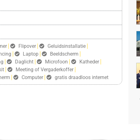
mer
Flipover
Geluidsinstallatie
ncing
Laptop
Beeldscherm
ng
Daglicht
Microfoon
Katheder
it
Meeting of Vergaderkoffer
herm
Computer
gratis draadloos internet