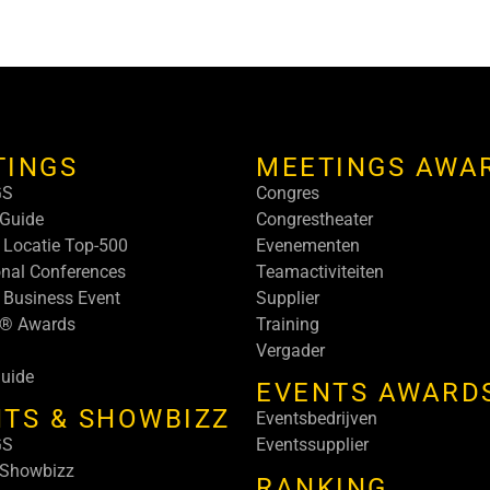
TINGS
MEETINGS AWA
GS
Congres
Guide
Congrestheater
 Locatie Top-500
Evenementen
onal Conferences
Teamactiviteiten
 Business Event
Supplier
s® Awards
Training
Vergader
uide
EVENTS AWARD
TS & SHOWBIZZ
Eventsbedrijven
GS
Eventssupplier
 Showbizz
RANKING