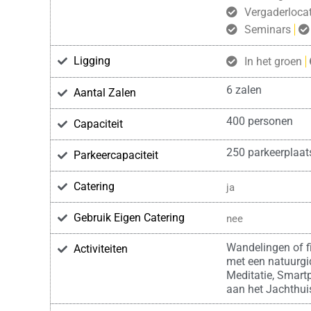
Vergaderlocat
Seminars
Ligging
In het groen
6 zalen
Aantal Zalen
400 personen
Capaciteit
250 parkeerplaat
Parkeercapaciteit
Catering
ja
Gebruik Eigen Catering
nee
Wandelingen of fi
Activiteiten
met een natuurgi
Meditatie, Smartp
aan het Jachthui