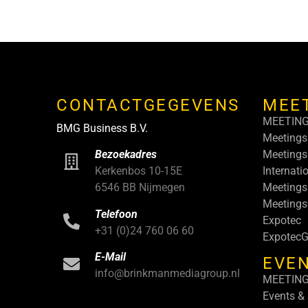
CONTACTGEGEVENS
MEE
MEETIN
BMG Business B.V.
Meetings
Meetings
Bezoekadres
Internati
Kerkenbos 10-15E
Meetings
6546 BB Nijmegen
Meeting
Telefoon
Expotec
+31 (0)24 760 06 60
ExpotecG
E-Mail
EVEN
info@brinkmanmediagroup.nl
MEETIN
Events &