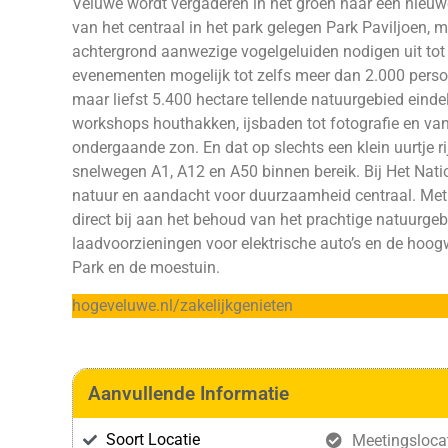
Veluwe wordt vergaderen in het groen naar een nieuwe
van het centraal in het park gelegen Park Paviljoen, m
achtergrond aanwezige vogelgeluiden nodigen uit tot h
evenementen mogelijk tot zelfs meer dan 2.000 perso
maar liefst 5.400 hectare tellende natuurgebied ein
workshops houthakken, ijsbaden tot fotografie en van
ondergaande zon. En dat op slechts een klein uurtje r
snelwegen A1, A12 en A50 binnen bereik. Bij Het Nat
natuur en aandacht voor duurzaamheid centraal. Met
direct bij aan het behoud van het prachtige natuurgebi
laadvoorzieningen voor elektrische auto’s en de hoogw
Park en de moestuin.
hogeveluwe.nl/zakelijkgenieten
Aanvullende Informatie
Soort Locatie
Meetingsloca