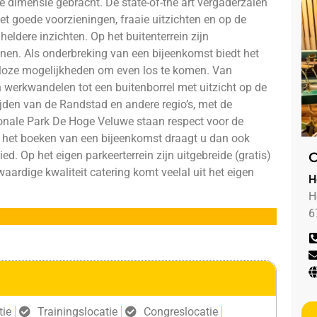
 dimensie gebracht. De state-of-the art vergaderzalen
et goede voorzieningen, fraaie uitzichten en op de
eldere inzichten. Op het buitenterrein zijn
nen. Als onderbreking van een bijeenkomst biedt het
deloze mogelijkheden om even los te komen. Van
 werkwandelen tot een buitenborrel met uitzicht op de
ijden van de Randstad en andere regio’s, met de
ionale Park De Hoge Veluwe staan respect voor de
 het boeken van een bijeenkomst draagt u dan ook
ed. Op het eigen parkeerterrein zijn uitgebreide (gratis)
C
aardige kwaliteit catering komt veelal uit het eigen
H
H
6
tie
Trainingslocatie
Congreslocatie