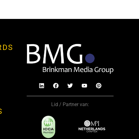
RDS
Lid / Partner van:
S