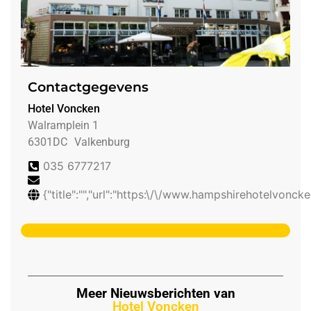
Contactgegevens
Hotel Voncken
Walramplein 1
6301DC
Valkenburg
035 6777217
{"title":"","url":"https:\/\/www.hampshirehotelvonck
Meer Nieuwsberichten van
Hotel Voncken