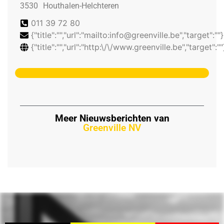
3530
Houthalen-Helchteren
011 39 72 80
{"title":"","url":"mailto:info@greenville.be","target":""}
{"title":"","url":"http:\/\/www.greenville.be","target":""
Meer Nieuwsberichten van
Greenville NV