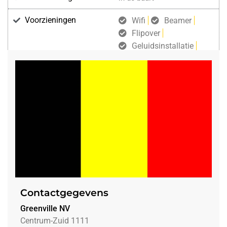
Voorzieningen
Wifi
Beamer
Flipover
Geluidsinstallatie
Microfoon
Projectiescherm
Contactgegevens
Greenville NV
Centrum-Zuid 1111