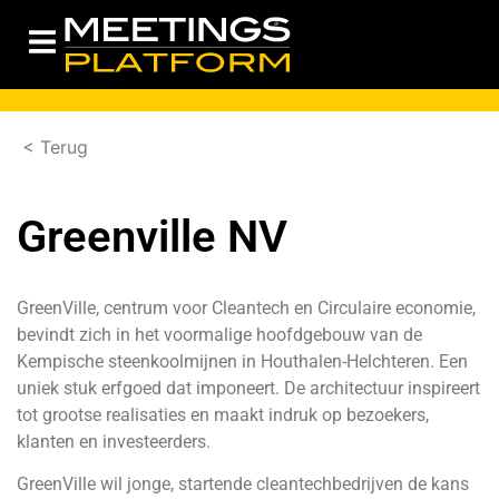
< Terug
Greenville NV
GreenVille, centrum voor Cleantech en Circulaire economie,
bevindt zich in het voormalige hoofdgebouw van de
Kempische steenkoolmijnen in Houthalen-Helchteren. Een
uniek stuk erfgoed dat imponeert. De architectuur inspireert
tot grootse realisaties en maakt indruk op bezoekers,
klanten en investeerders.
GreenVille wil jonge, startende cleantechbedrijven de kans