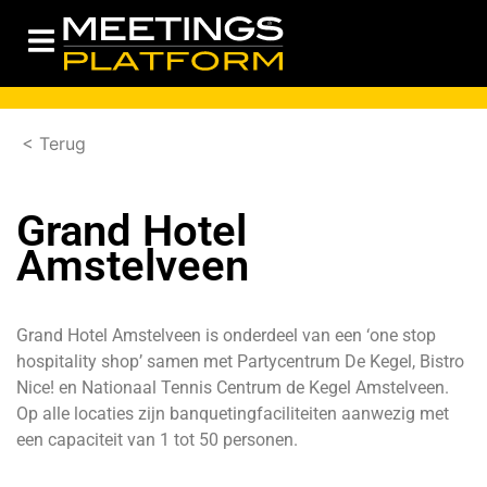
< Terug
Grand Hotel
Amstelveen
Grand Hotel Amstelveen is onderdeel van een ‘one stop
hospitality shop’ samen met Partycentrum De Kegel, Bistro
Nice! en Nationaal Tennis Centrum de Kegel Amstelveen.
Op alle locaties zijn banquetingfaciliteiten aanwezig met
een capaciteit van 1 tot 50 personen.