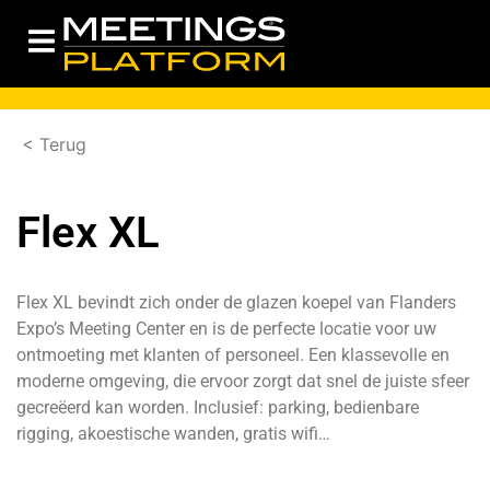
< Terug
Flex XL
Flex XL bevindt zich onder de glazen koepel van Flanders
Expo’s Meeting Center en is de perfecte locatie voor uw
ontmoeting met klanten of personeel. Een klassevolle en
moderne omgeving, die ervoor zorgt dat snel de juiste sfeer
gecreëerd kan worden. Inclusief: parking, bedienbare
rigging, akoestische wanden, gratis wifi…