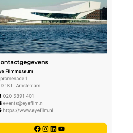
ontactgegevens
ye Filmmuseum
Jpromenade 1
031KT
Amsterdam
020 5891 401
events@eyefilm.nl
https://www.eyefilm.nl