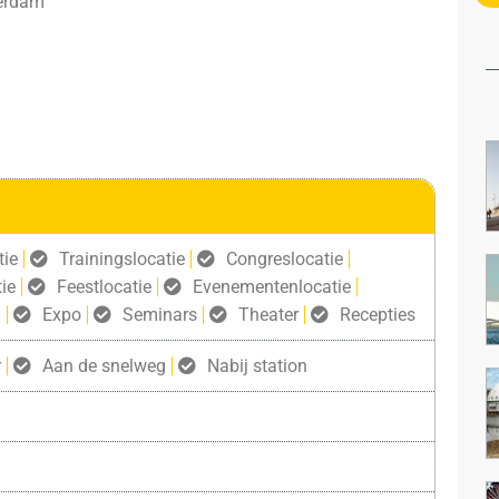
terdam
tie
Trainingslocatie
Congreslocatie
ie
Feestlocatie
Evenementenlocatie
g
Expo
Seminars
Theater
Recepties
r
Aan de snelweg
Nabij station