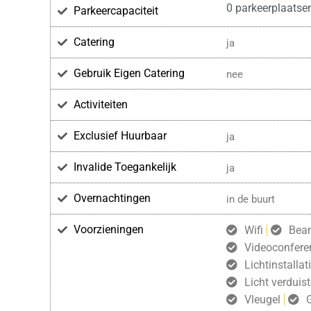
0 parkeerplaatse
Parkeercapaciteit
Catering
ja
Gebruik Eigen Catering
nee
Activiteiten
Exclusief Huurbaar
ja
Invalide Toegankelijk
ja
Overnachtingen
in de buurt
Voorzieningen
Wifi
Bea
Videoconfere
Lichtinstallat
Licht verduist
Vleugel