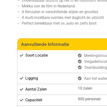
– Onbetaalbaar uitzicht op het IJ en historisch Ams
– Mekka van de film in Nederland
– 4 filmzalen in verschillende stijlen en groottes
– 4 multi-inzetbare ruimtes met daglicht én uitzicht
– Perfect bereikbaar met ov, auto en zelfs boot
Aanvullende Informatie
Soort Locatie
Meetingsloca
Vergaderlocat
Teambuildin
Ligging
Aan het wate
10 zalen
Aantal Zalen
900 personen
Capaciteit