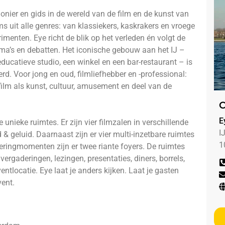
ier en gids in de wereld van de film en de kunst van
 uit alle genres: van klassiekers, kaskrakers en vroege
menten. Eye richt de blik op het verleden én volgt de
ma’s en debatten. Het iconische gebouw aan het IJ –
educatieve studio, een winkel en een bar-restaurant – is
erd. Voor jong en oud, filmliefhebber en -professional:
film als kunst, cultuur, amusement en deel van de
C
E
unieke ruimtes. Er zijn vier filmzalen in verschillende
I
ld & geluid. Daarnaast zijn er vier multi-inzetbare ruimtes
1
eringmomenten zijn er twee riante foyers. De ruimtes
ergaderingen, lezingen, presentaties, diners, borrels,
tlocatie. Eye laat je anders kijken. Laat je gasten
vent.