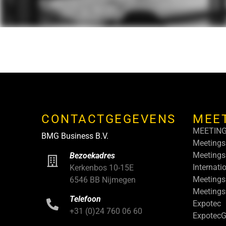
CONTACTGEGEVENS
MEE
MEETIN
BMG Business B.V.
Meetings
Meetings
Bezoekadres
Internati
Kerkenbos 10-15E
Meetings
6546 BB Nijmegen
Meeting
Telefoon
Expotec
+31 (0)24 760 06 60
ExpotecG