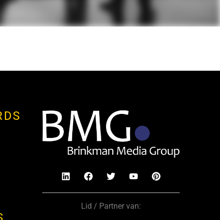
RDS
Lid / Partner van:
S