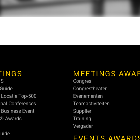
TINGS
MEETINGS AWA
GS
Congres
Guide
Congrestheater
 Locatie Top-500
Evenementen
onal Conferences
Teamactiviteiten
 Business Event
Supplier
s® Awards
Training
Vergader
uide
EVENTS AWARD