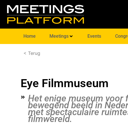
Home
Meetings
Events
Congr
< Terug
Eye Filmmuseum
Het enige museum voor f
bewegend beeld in Neder
met spectaculaire ruimtes
filmwereld.