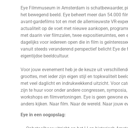
Eye Filmmuseum in Amsterdam is schatbewaarder, pion
het bewegend beeld. Eye beheert meer dan 54.000 films
avant-gardefilms tot en met de allernieuwste VR-experi
actualiteit op de voet met nieuwe aankopen, program
met daarin vier filmzalen, twee expositieruimtes, een 
dagelijks voor iedereen open die in film is geïnteresse
vanuit steeds veranderend perspectief belicht Eye de 
eigentijdse beeldcultuur.
Voor jouw evenement heb je de keuze uit verschillende 
groottes, met ieder zijn eigen stijl en topkwaliteit bee
met veel daglicht en indrukwekkend uitzicht. Voor cat
zijn te huur voor onder andere congressen, symposia, v
workshops en filmvertoningen. Eye is geen gewone even
anders kijken. Naar film. Naar de wereld. Naar jouw e
Eye in een oogopslag: