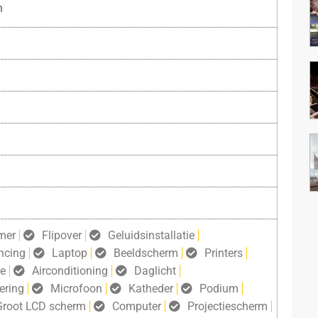
n
mer
Flipover
Geluidsinstallatie
ncing
Laptop
Beeldscherm
Printers
ie
Airconditioning
Daglicht
ering
Microfoon
Katheder
Podium
Groot LCD scherm
Computer
Projectiescherm