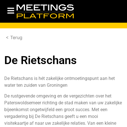
< Terug
De Rietschans
De Rietschans is hét zakelijke ontmoetingspunt aan het
water ten zuiden van Groningen
De rustgevende omgeving en de vergezichten over het
Paterswoldsemeer richting de stad maken van uw zakelijke
bijeenkomst ongetwijfeld een groot succes. Met een
vergadering bij De Rietschans geeft u een mooi
visitekaartje af naar uw zakelijke relaties. Van een kleine