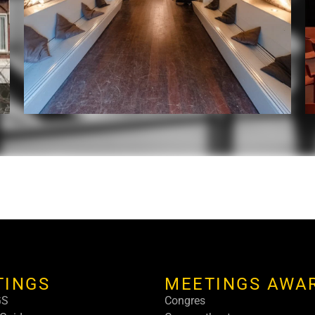
TINGS
MEETINGS AWA
GS
Congres