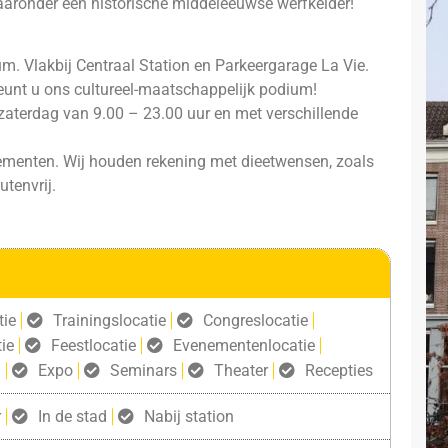
aaronder een historische middeleeuwse werfkelder!
um. Vlakbij Centraal Station en Parkeergarage La Vie.
eunt u ons cultureel-maatschappelijk podium!
 zaterdag van 9.00 – 23.00 uur en met verschillende
ngementen. Wij houden rekening met dieetwensen, zoals
utenvrij.
tie
Trainingslocatie
Congreslocatie
ie
Feestlocatie
Evenementenlocatie
g
Expo
Seminars
Theater
Recepties
r
In de stad
Nabij station