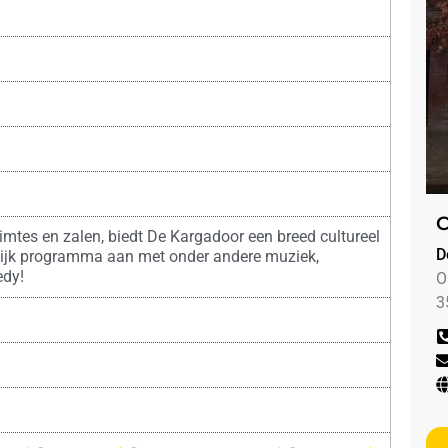
C
mtes en zalen, biedt De Kargadoor een breed cultureel
D
ijk programma aan met onder andere muziek,
edy!
O
3