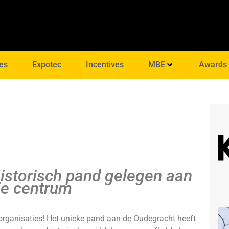
es
Expotec
Incentives
MBE
Awards
historisch pand gelegen aan
tje centrum
organisaties! Het unieke pand aan de Oudegracht heeft