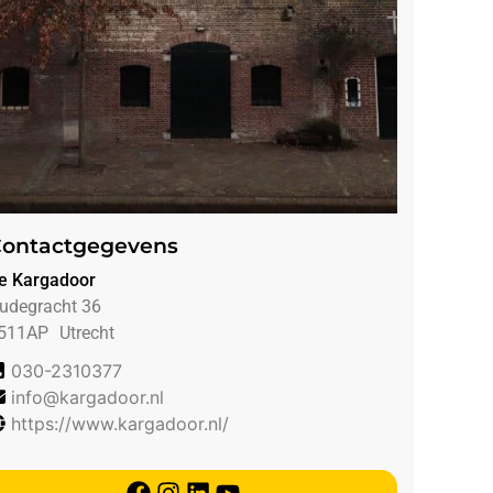
ontactgegevens
e Kargadoor
udegracht 36
511AP
Utrecht
030-2310377
info@kargadoor.nl
https://www.kargadoor.nl/