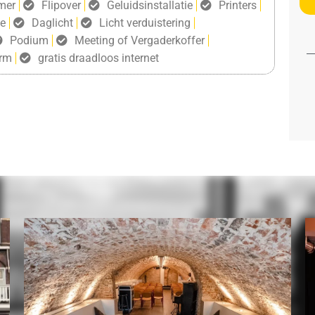
mer
Flipover
Geluidsinstallatie
Printers
ie
Daglicht
Licht verduistering
Podium
Meeting of Vergaderkoffer
erm
gratis draadloos internet