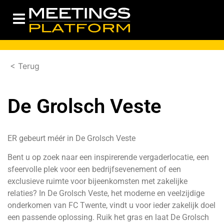
< Terug
De Grolsch Veste
ER gebeurt méér in De Grolsch Veste
Bent u op zoek naar een inspirerende vergaderlocatie, een
sfeervolle plek voor een bedrijfsevenement of een
exclusieve ruimte voor bijeenkomsten met zakelijke
relaties? In De Grolsch Veste, het moderne en veelzijdige
onderkomen van FC Twente, vindt u voor ieder zakelijk doel
een passende oplossing. Ruik het gras en laat De Grolsch