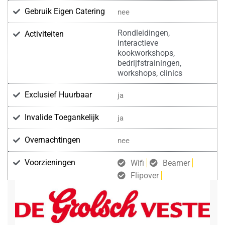
Gebruik Eigen Catering
nee
Rondleidingen,
Activiteiten
interactieve
kookworkshops,
bedrijfstrainingen,
workshops, clinics
Exclusief Huurbaar
ja
Invalide Toegankelijk
ja
Overnachtingen
nee
Voorzieningen
Wifi
Beamer
Flipover
Geluidsinstallatie
Projectiescherm