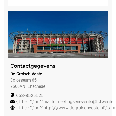
Contactgegevens
De Grolsch Veste
Colosseum 65
7500AN
Enschede
053-8525525
{"title":"","url":"mailto:meetingsenevents@fctwente.nl
{"title":"","url":"http:\/\/www.degrolschveste.nl","targ