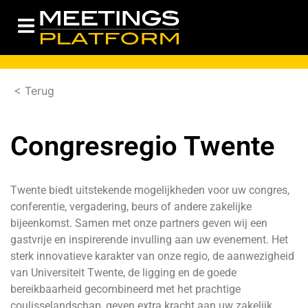
< Terug
Congresregio Twente
Twente biedt uitstekende mogelijkheden voor uw congres,
conferentie, vergadering, beurs of andere zakelijke
bijeenkomst. Samen met onze partners geven wij een
gastvrije en inspirerende invulling aan uw evenement. Het
sterk innovatieve karakter van onze regio, de aanwezigheid
van Universiteit Twente, de ligging en de goede
bereikbaarheid gecombineerd met het prachtige
coulisselandschap, geven extra kracht aan uw zakelijk