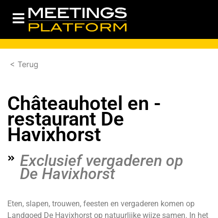
< Terug
Châteauhotel en -
restaurant De
Havixhorst
Exclusief vergaderen op
De Havixhorst
Eten, slapen, trouwen, feesten en vergaderen komen op
Landgoed De
Havixhorst
op natuurlijke wijze samen. In het