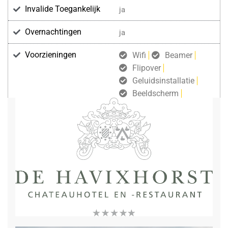
Invalide Toegankelijk
ja
Overnachtingen
ja
Voorzieningen
Wifi
Beamer
Flipover
Geluidsinstallatie
Beeldscherm
Microfoon
Katheder
Podium