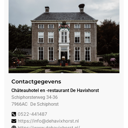
Contactgegevens
Châteauhotel en -restaurant De Havixhorst
Schiphorsterweg 34-36
7966AC
De Schiphorst
0522-441487
https://info@dehavixhorst.nl
https://www.dehavixhorst.nl/