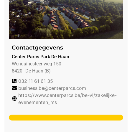
Contactgegevens
Center Parcs Park De Haan
Wenduinesteenweg 150
8420
De Haan (B)
032 11 61 61 35
business.be@centerparcs.com
https://www.centerparcs.be/be-vl/zakelijke-
evenementen_ms