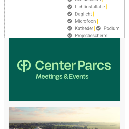
Lichtinstallatie
Daglicht
Microfoon
Katheder
Podium
Projectiescherm
Gratis draadloos internet