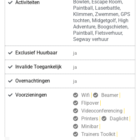
Bowlen, Escape Room,
Activiteiten
Paintball, Laserbattle,
Klimmen, Zwemmen, GPS
tochten, Midgetgolf, High
Adventure, Boogschieten,
Paintball, Fietsverhuur,
Segway verhuur
Exclusief Huurbaar
ja
Invalide Toegankelijk
ja
Overnachtingen
ja
Voorzieningen
Wifi
Beamer
Flipover
Videoconferencing
Printers
Daglicht
Minibar
Trainers Toolkit