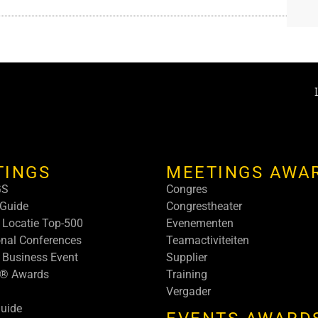
TINGS
MEETINGS AWA
GS
Congres
Guide
Congrestheater
 Locatie Top-500
Evenementen
onal Conferences
Teamactiviteiten
 Business Event
Supplier
s® Awards
Training
Vergader
uide