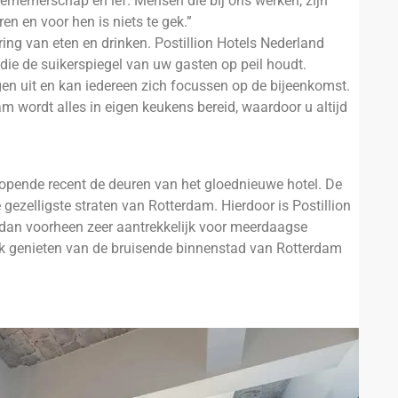
ernemerschap en lef. Mensen die bij ons werken, zijn
en en voor hen is niets te gek.”
ring van eten en drinken. Postillion Hotels Nederland
die de suikerspiegel van uw gasten op peil houdt.
gen uit en kan iedereen zich focussen op de bijeenkomst.
m wordt alles in eigen keukens bereid, waardoor u altijd
opende recent de deuren van het gloednieuwe hotel. De
gezelligste straten van Rotterdam. Hierdoor is Postillion
dan voorheen zeer aantrekkelijk voor meerdaagse
k genieten van de bruisende binnenstad van Rotterdam