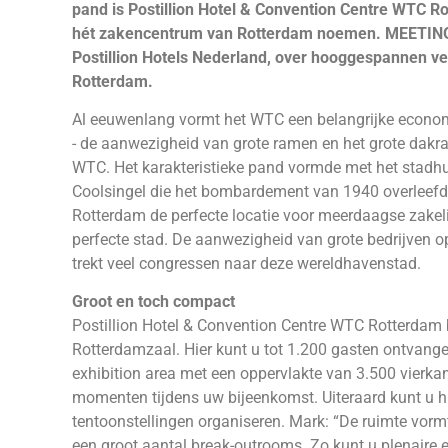
pand is Postillion Hotel & Convention Centre WTC R
hét zakencentrum van Rotterdam noemen. MEETINGS 
Postillion Hotels Nederland, over hooggespannen v
Rotterdam.
Al eeuwenlang vormt het WTC een belangrijke econom
- de aanwezigheid van grote ramen en het grote dakra
WTC. Het karakteristieke pand vormde met het stadhu
Coolsingel die het bombardement van 1940 overleefde
Rotterdam de perfecte locatie voor meerdaagse zakel
perfecte stad. De aanwezigheid van grote bedrijven op
trekt veel congressen naar deze wereldhavenstad.
Groot en toch compact
Postillion Hotel & Convention Centre WTC Rotterdam b
Rotterdamzaal. Hier kunt u tot 1.200 gasten ontvange
exhibition area met een oppervlakte van 3.500 vierkan
momenten tijdens uw bijeenkomst. Uiteraard kunt u hi
tentoonstellingen organiseren. Mark: “De ruimte vorm
een groot aantal break-outrooms. Zo kunt u plenaire 