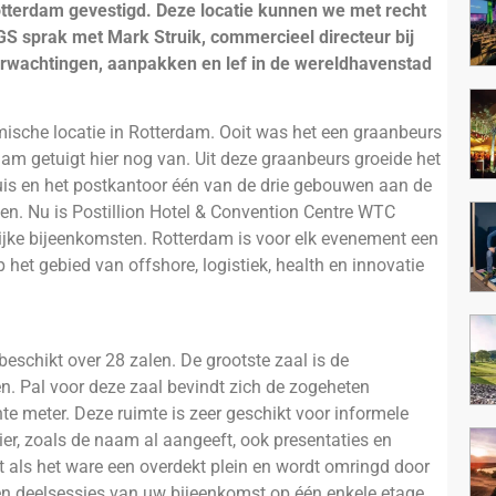
otterdam gevestigd. Deze locatie kunnen we met recht
sprak met Mark Struik, commercieel directeur bij
erwachtingen, aanpakken en lef in de wereldhavenstad
ische locatie in Rotterdam. Ooit was het een graanbeurs
am getuigt hier nog van. Uit deze graanbeurs groeide het
is en het postkantoor één van de drie gebouwen aan de
n. Nu is Postillion Hotel & Convention Centre WTC
ijke bijeenkomsten. Rotterdam is voor elk evenement een
 het gebied van offshore, logistiek, health en innovatie
eschikt over 28 zalen. De grootste zaal is de
n. Pal voor deze zaal bevindt zich de zogeheten
te meter. Deze ruimte is zeer geschikt voor informele
er, zoals de naam al aangeeft, ook presentaties en
t als het ware een overdekt plein en wordt omringd door
en deelsessies van uw bijeenkomst op één enkele etage