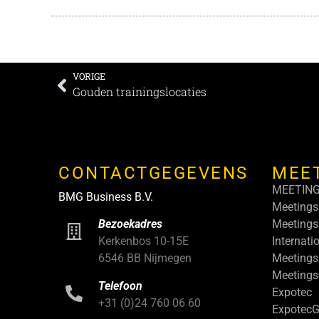
VORIGE
Gouden trainingslocaties
CONTACTGEGEVENS
MEE
MEETIN
BMG Business B.V.
Meetings
Meetings
Bezoekadres
Internati
Kerkenbos 10-15E
Meetings
6546 BB Nijmegen
Meeting
Telefoon
Expotec
+31 (0)24 760 06 60
ExpotecG