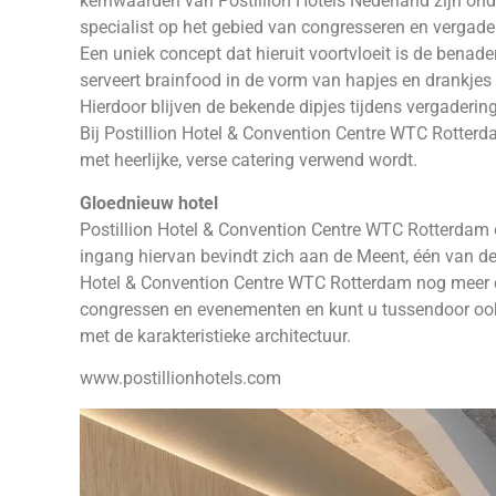
kernwaarden van Postillion Hotels Nederland zijn ond
specialist op het gebied van congresseren en vergader
Een uniek concept dat hieruit voortvloeit is de benade
serveert brainfood in de vorm van hapjes en drankjes 
Hierdoor blijven de bekende dipjes tijdens vergaderin
Bij Postillion Hotel & Convention Centre WTC Rotterda
met heerlijke, verse catering verwend wordt.
Gloednieuw hotel
Postillion Hotel & Convention Centre WTC Rotterdam 
ingang hiervan bevindt zich aan de Meent, één van de 
Hotel & Convention Centre WTC Rotterdam nog meer 
congressen en evenementen en kunt u tussendoor oo
met de karakteristieke architectuur.
www.postillionhotels.com