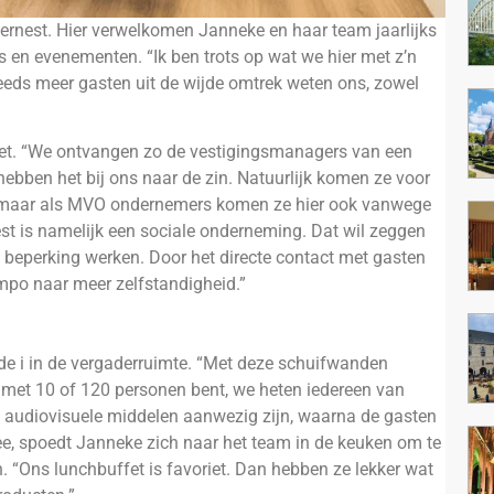
ernest. Hier verwelkomen Janneke en haar team jaarlijks
es en evenementen. “Ik ben trots op wat we hier met z’n
teeds meer gasten uit de wijde omtrek weten ons, zowel
niet. “We ontvangen zo de vestigingsmanagers van een
 hebben het bij ons naar de zin. Natuurlijk komen ze voor
n – maar als MVO ondernemers komen ze hier ook vanwege
est is namelijk een sociale onderneming. Dat wil zeggen
 beperking werken. Door het directe contact met gasten
mpo naar meer zelfstandigheid.”
de i in de vergaderruimte. “Met deze schuifwanden
u met 10 of 120 personen bent, we heten iedereen van
 audiovisuele middelen aanwezig zijn, waarna de gasten
hee, spoedt Janneke zich naar het team in de keuken om te
. “Ons lunchbuffet is favoriet. Dan hebben ze lekker wat