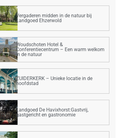
Vergaderen midden in de natuur bij
Landgoed Ehzerwold
Woudschoten Hotel &
Conferentiecentrum – Een warm welkom
in de natuur
ZUIDERKERK – Unieke locatie in de
hoofdstad
Landgoed De Havixhorst:Gastvrij,
gastgericht en gastronomie