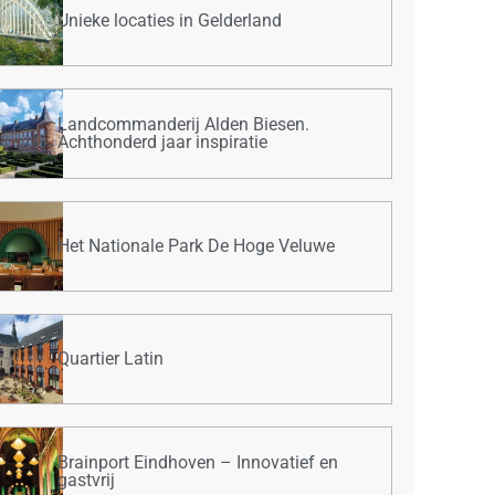
Unieke locaties in Gelderland
Landcommanderij Alden Biesen.
Achthonderd jaar inspiratie
Het Nationale Park De Hoge Veluwe
Quartier Latin
Brainport Eindhoven – Innovatief en
gastvrij