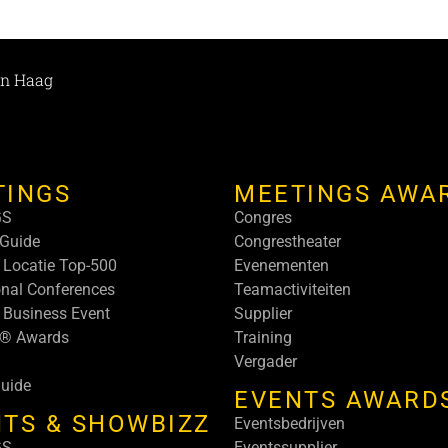
Den Haag
TINGS
MEETINGS AWA
GS
Congres
Guide
Congrestheater
 Locatie Top-500
Evenementen
onal Conferences
Teamactiviteiten
 Business Event
Supplier
s® Awards
Training
Vergader
uide
EVENTS AWARD
TS & SHOWBIZZ
Eventsbedrijven
GS
Eventssupplier