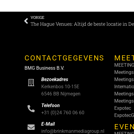
VORIGE
The Hague Venues: Altijd de beste locatie in 
CONTACTGEGEVENS
MEE
MEETIN
BMG Business B.V.
Meetings
Meetings
Bezoekadres
Internati
Kerkenbos 10-15E
Meetings
6546 BB Nijmegen
Meeting
Telefoon
Expotec
+31 (0)24 760 06 60
ExpotecG
E-Mail
EVEN
info@brinkmanmediagroup.nl
MEETIN