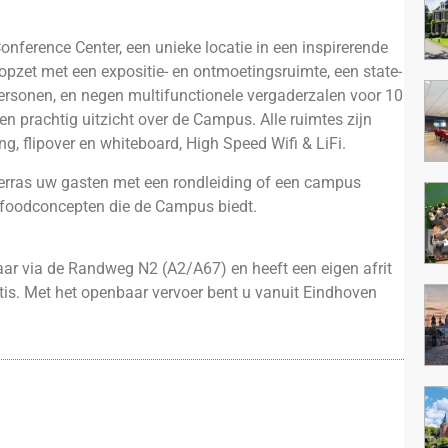
nference Center, een unieke locatie in een inspirerende
opzet met een expositie- en ontmoetingsruimte, een state-
personen, en negen multifunctionele vergaderzalen voor 10
en prachtig uitzicht over de Campus. Alle ruimtes zijn
g, flipover en whiteboard, High Speed Wifi & LiFi.
Verras uw gasten met een rondleiding of een campus
e foodconcepten die de Campus biedt.
ar via de Randweg N2 (A2/A67) en heeft een eigen afrit
atis. Met het openbaar vervoer bent u vanuit Eindhoven