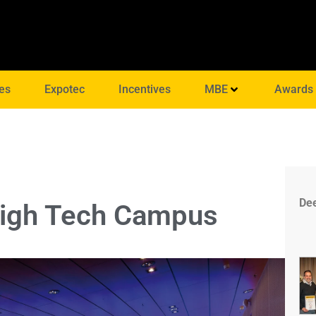
es
Expotec
Incentives
MBE
Awards
Dee
High Tech Campus