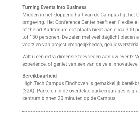
Turning Events into Business
Midden in het kloppend hart van de Campus ligt het Co
omgeving. Het Conference Center heeft een fl exibele 
of-the-art Auditorium dat plaats biedt aan circa 300 
tot 130 personen. De zalen met veel daglicht bieden e
voorzien van projectiemogelijkheden, geluidsversterkin
Wilt u een extra dimensie toevoegen aan uw event? 
experience, of geniet van een van de vele innovatiev
Bereikbaarheid
High Tech Campus Eindhoven is gemakkelijk bereikba
(32A). Parkeren in de overdekte parkeergarages is gr
centrum binnen 20 minuten op de Campus.