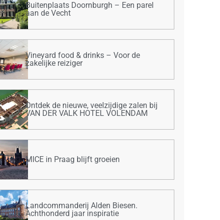
Buitenplaats Doornburgh – Een parel
aan de Vecht
Vineyard food & drinks – Voor de
zakelijke reiziger
Ontdek de nieuwe, veelzijdige zalen bij
VAN DER VALK HOTEL VOLENDAM
MICE in Praag blijft groeien
Landcommanderij Alden Biesen.
Achthonderd jaar inspiratie