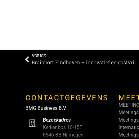
VORIGE
Brainport Eindhoven – Innovatief en gastvrij
CONTACTGEGEVENS
MEE
MEETIN
BMG Business B.V.
Meetings
Meetings
Bezoekadres
Internati
Kerkenbos 10-15E
Meetings
6546 BB Nijmegen