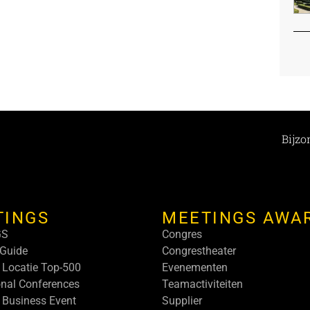
Bijzo
TINGS
MEETINGS AWA
GS
Congres
Guide
Congrestheater
 Locatie Top-500
Evenementen
onal Conferences
Teamactiviteiten
 Business Event
Supplier