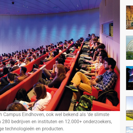
h Campus Eindhoven, ook wel bekend als ‘de slimste
n 280 bedrijven en instituten en 12.000+ onderzoekers,
e technologieën en producten.