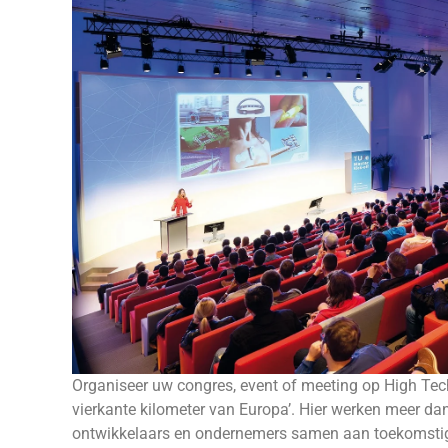
Organiseer uw congres, event of meeting op High Tec
vierkante kilometer van Europa’. Hier werken meer da
ontwikkelaars en ondernemers samen aan toekomstig