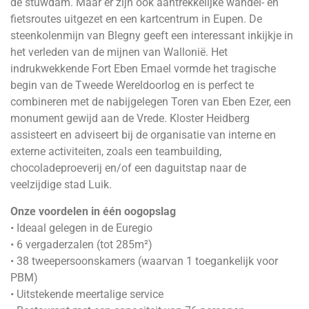
de stuwdam. Maar er zijn ook aantrekkelijke wandel- en
fietsroutes uitgezet en een kartcentrum in Eupen. De
steenkolenmijn van Blegny geeft een interessant inkijkje in
het verleden van de mijnen van Wallonië. Het
indrukwekkende Fort Eben Emael vormde het tragische
begin van de Tweede Wereldoorlog en is perfect te
combineren met de nabijgelegen Toren van Eben Ezer, een
monument gewijd aan de Vrede. Kloster Heidberg
assisteert en adviseert bij de organisatie van interne en
externe activiteiten, zoals een teambuilding,
chocoladeproeverij en/of een daguitstap naar de
veelzijdige stad Luik.
Onze voordelen in één oogopslag
• Ideaal gelegen in de Euregio
• 6 vergaderzalen (tot 285m²)
• 38 tweepersoonskamers (waarvan 1 toegankelijk voor
PBM)
• Uitstekende meertalige service