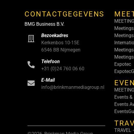
CONTACTGEGEVENS
MEE
MEETIN
BMG Business B.V.
Meetings
Meetings
Bezoekadres
Internati
Kerkenbos 10-15E
Meetings
6546 BB Nijmegen
Meeting
Telefoon
Expotec
+31 (0)24 760 06 60
ExpotecG
E-Mail
EVEN
info@brinkmanmediagroup.nl
MEETIN
Events &
Events A
EventsGu
TRA
TRAVEL –
©2026, Brinkman Media Group