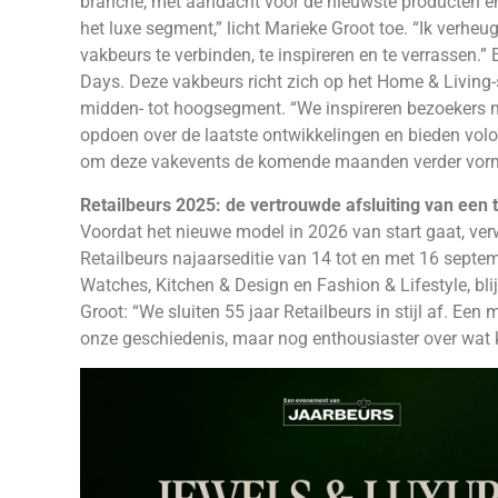
branche, met aandacht voor de nieuwste producten en 
het luxe segment,” licht Marieke Groot toe. “Ik verh
vakbeurs te verbinden, te inspireren en te verrassen.”
Days. Deze vakbeurs richt zich op het Home & Living-
midden- tot hoogsegment. “We inspireren bezoekers m
opdoen over de laatste ontwikkelingen en bieden volop
om deze vakevents de komende maanden verder vorm t
Retailbeurs 2025: de vertrouwde afsluiting van een t
Voordat het nieuwe model in 2026 van start gaat, ve
Retailbeurs najaarseditie van 14 tot en met 16 sept
Watches, Kitchen & Design en Fashion & Lifestyle, bli
Groot: “We sluiten 55 jaar Retailbeurs in stijl af. Een
onze geschiedenis, maar nog enthousiaster over wat