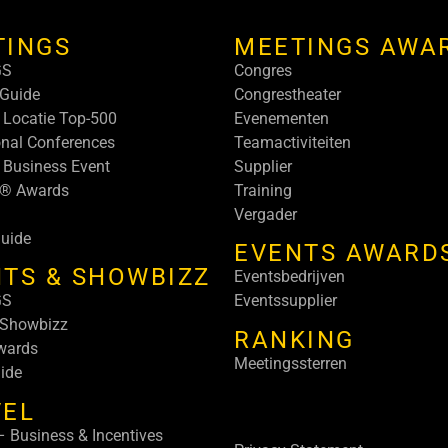
TINGS
MEETINGS AWA
GS
Congres
Guide
Congrestheater
 Locatie Top-500
Evenementen
onal Conferences
Teamactiviteiten
 Business Event
Supplier
s® Awards
Training
Vergader
uide
EVENTS AWARD
TS & SHOWBIZZ
Eventsbedrijven
GS
Eventssupplier
 Showbizz
RANKING
wards
Meetingssterren
ide
VEL
 Business & Incentives