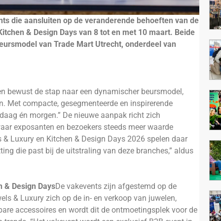
nts die aansluiten op de veranderende behoeften van de
Kitchen & Design Days van 8 tot en met 10 maart. Beide
 beursmodel van Trade Mart Utrecht, onderdeel van
ten bewust de stap naar een dynamischer beursmodel,
n. Met compacte, gesegmenteerde en inspirerende
ndaag én morgen.” De nieuwe aanpak richt zich
 waar exposanten en bezoekers steeds meer waarde
els & Luxury en Kitchen & Design Days 2026 spelen daar
ing die past bij de uitstraling van deze branches,” aldus
n & Design Days
De vakevents zijn afgestemd op de
els & Luxury zich op de in- en verkoop van juwelen,
gbare accessoires en wordt dit de ontmoetingsplek voor de