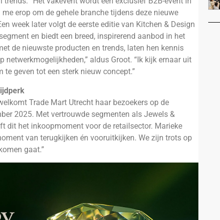
trends. “Het vakevent wordt een exclusief B2B-event in
eug me erop om de gehele branche tijdens deze nieuwe
 Een week later volgt de eerste editie van Kitchen & Design
segment en biedt een breed, inspirerend aanbod in het
et de nieuwste producten en trends, laten hen kennis
 netwerkmogelijkheden,” aldus Groot. “Ik kijk ernaar uit
e geven tot een sterk nieuw concept.”
ijdperk
rwelkomt Trade Mart Utrecht haar bezoekers op de
ember 2025. Met vertrouwde segmenten als Jewels &
jft dit het inkoopmoment voor de retailsector. Marieke
 moment van terugkijken én vooruitkijken. We zijn trots op
 komen gaat.”