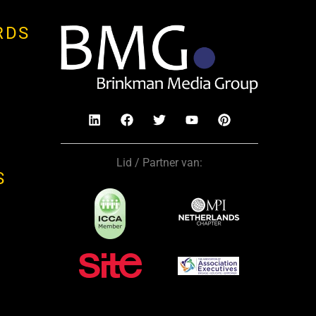
RDS
Lid / Partner van:
S