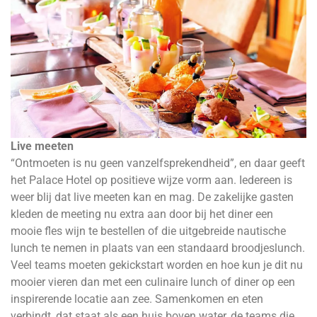
Live meeten
“Ontmoeten is nu geen vanzelfsprekendheid”, en daar geeft
het Palace Hotel op positieve wijze vorm aan. Iedereen is
weer blij dat live meeten kan en mag. De zakelijke gasten
kleden de meeting nu extra aan door bij het diner een
mooie fles wijn te bestellen of die uitgebreide nautische
lunch te nemen in plaats van een standaard broodjeslunch.
Veel teams moeten gekickstart worden en hoe kun je dit nu
mooier vieren dan met een culinaire lunch of diner op een
inspirerende locatie aan zee. Samenkomen en eten
verbindt, dat staat als een huis boven water, de teams die