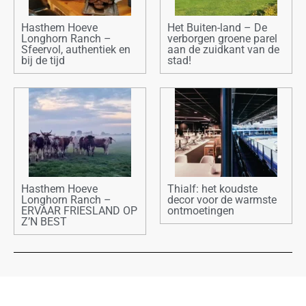
Hasthem Hoeve
Het Buiten-land – De
Longhorn Ranch –
verborgen groene parel
Sfeervol, authentiek en
aan de zuidkant van de
bij de tijd
stad!
Hasthem Hoeve
Thialf: het koudste
Longhorn Ranch –
decor voor de warmste
ERVAAR FRIESLAND OP
ontmoetingen
Z’N BEST