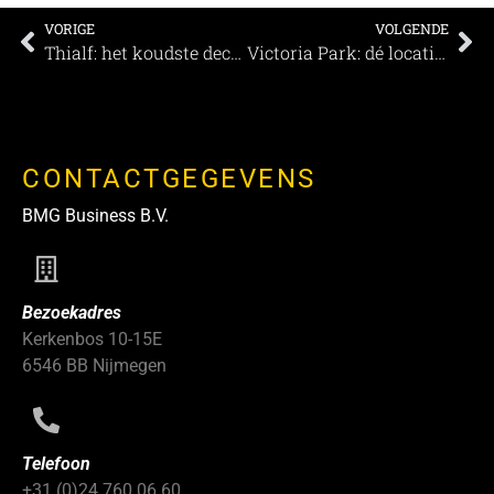
VORIGE
VOLGENDE
Thialf: het koudste decor voor de warmste ontmoetingen
Victoria Park: dé locatie waar belevingen gastvrijheid samenkomen
CONTACTGEGEVENS
BMG Business B.V.
Bezoekadres
Kerkenbos 10-15E
6546 BB Nijmegen
Telefoon
+31 (0)24 760 06 60