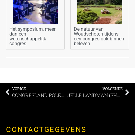
Het symposium, meer
De natuur van
dan een
Woudschoten tijdens
wetenschappelijk
een congres ook binnen
congres
beleven
VORIGE
VOLGENDE
CONGRESLAND POLEN – DUURZAAM EN VERRASSEND
JELLE LANDMAN (SHEETZ): Exclusief boeken geeft (gast)vrijheid
CONTACTGEGEVENS