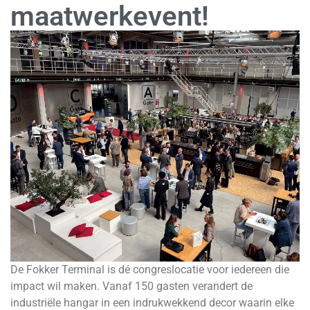
maatwerkevent!
De Fokker Terminal is dé congreslocatie voor iedereen die
impact wil maken. Vanaf 150 gasten verandert de
industriële hangar in een indrukwekkend decor waarin elke