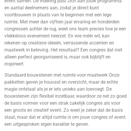
event samen. De indeling past zich aan jouw programma
en aantal deelnemers aan, zodat je direct kunt
voortbouwen in plaats van te beginnen met een lege
ruimte. Met meer dan vijftien jaar ervaring en honderden
congressen achter de rug, weet ons team precies hoe je een
vlekkeloos evenement neerzet. En wie méér wil, kan
rekenen op creatieve ideeën, verrassende accenten en
maatwerk in beleving. Het resultaat? Een congres dat niet
alleen perfect georganiseerd is, maar ook bijblijft en
inspireert.
Standaard bouwstenen met ruimte voor maatwerk Onze
pakketten geven je houvast en overzicht, maar de echte
magie ontstaat als je er iets unieks aan toevoegt. De
bouwstenen zijn flexibel inzetbaar, waardoor ze net zo goed
de basis vormen voor een strak zakelijk congres als voor
een groots en creatief event. Zo weet je zeker dat de basis
staat, maar dat er altijd ruimte is om jouw congres of event
een uitgesproken eigen karakter te geven.