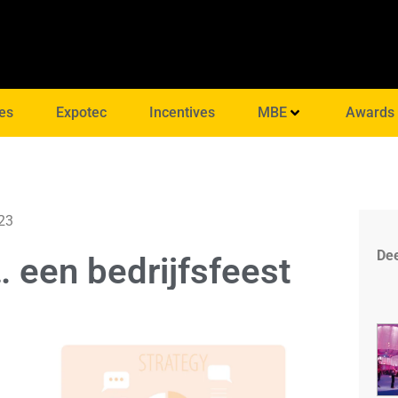
es
Expotec
Incentives
MBE
Awards
023
Dee
 een bedrijfsfeest