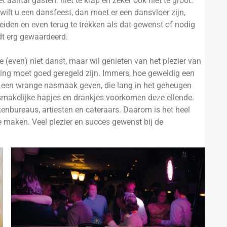
t aantal gasten: niet te krap en zeker ook niet te groot.
wilt u een dansfeest, dan moet er een dansvloer zijn,
eiden en even terug te trekken als dat gewenst of nodig
dt erg gewaardeerd.
ie (even) niet danst, maar wil genieten van het plezier van
tering moet goed geregeld zijn. Immers, hoe geweldig een
rlijk een wrange nasmaak geven, die lang in het geheugen
 smakelijke hapjes en drankjes voorkomen deze ellende.
nbureaus, artiesten en cateraars. Daarom is het heel
e maken. Veel plezier en succes gewenst bij de