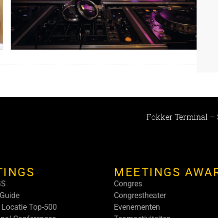
Fokker Terminal – 
TINGS
MEETINGS AWA
GS
Congres
Guide
Congrestheater
 Locatie Top-500
Evenementen