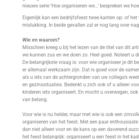
nieuwe serie ‘Hoe organiseren we…’ bespreken we hoe 
Eigenlijk kan een bedrijfsfeest twee kanten op: of he
mislukking. In beide gevallen zal er nog lang over n
Wie en waarom?
Misschien kreeg u bij het lezen van de titel van dit ar
we kunnen zus en we doen zo. Heel goed. Noteert u die 
De belangrijkste vraag is: voor wie organiseer je dit b
er allemaal werkzaam zijn. Dat is goed voor de samen
als u iets van de achtergronden van uw collega’s weet, 
en gezinssituaties. Bedenkt u zich ook of u alleen vo
kinderen iets organiseert. En mocht u overwegen, ook 
van belang.
Voor wie is nu helder, maar met wie is ook een zinvoll
organiseren van het feest. Met een paar enthousiaste
dan niet alleen voor en de kans op een daverend succ
het feest belangrijk: organiseert u een feest in het ka