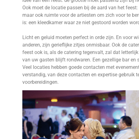
idee van een feest: de grootte moet passend zijn bij he
Ook moet de locatie passen bij de aard van het feest: 
maar ook ruimte voor de artiesten om zich voor te ber
is: een kleedkamer waar ze niet gestoord worden wor
Licht en geluid moeten perfect in orde zijn. En voor w
anderen, zijn gerieflijke zitjes onmisbaar. Ook de ca
feest ook is, als de catering tegenvalt, zal dat lette
van uw gasten blijft rondwaren. Een gezellige bar en
Veel locaties hebben goede contacten met evenemente
verstandig, van deze contacten en expertise gebruik t
voorbereidingen.